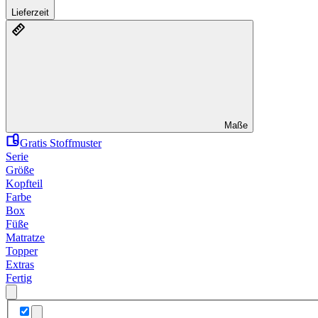
Lieferzeit
Maße
Gratis Stoffmuster
Serie
Größe
Kopfteil
Farbe
Box
Füße
Matratze
Topper
Extras
Fertig