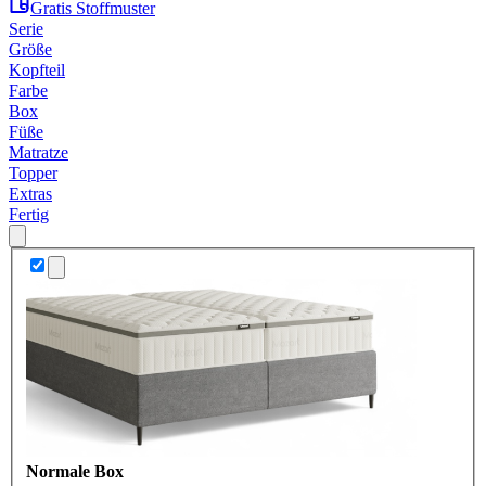
Gratis Stoffmuster
Serie
Größe
Kopfteil
Farbe
Box
Füße
Matratze
Topper
Extras
Fertig
Normale Box