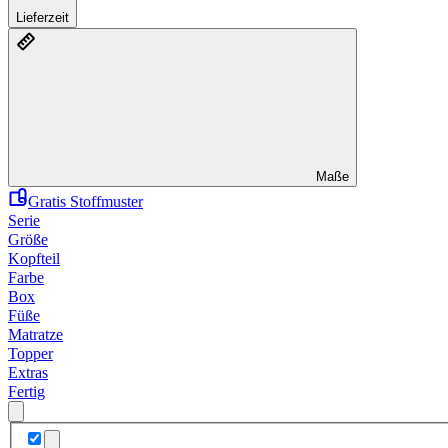
Lieferzeit
Maße
Gratis Stoffmuster
Serie
Größe
Kopfteil
Farbe
Box
Füße
Matratze
Topper
Extras
Fertig