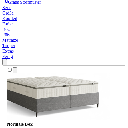
Gratis Stoffmuster
Serie
Größe
Kopfteil
Farbe
Box
Füße
Matratze
Topper
Extras
Fertig
Normale Box