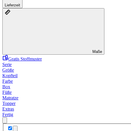
Lieferzeit
Maße
Gratis Stoffmuster
Serie
Größe
Kopfteil
Farbe
Box
Füße
Matratze
Topper
Extras
Fertig