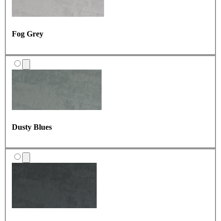
Ash
Fog Grey
Clay
Rock Grey
All Black
Dusty Blues
Charcoal frost
Lavender
Snow White
Stone