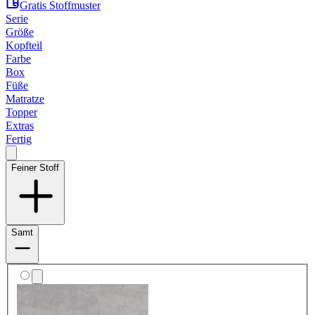
Gratis Stoffmuster
Serie
Größe
Kopfteil
Farbe
Box
Füße
Matratze
Topper
Extras
Fertig
Feiner Stoff
Samt