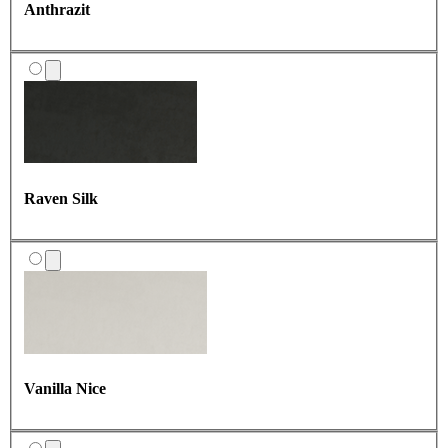
Anthrazit
Muddy Brown
Cloud Creme
Raven Silk
Steel
Celestial Ink
Vanilla Nice
Aqua