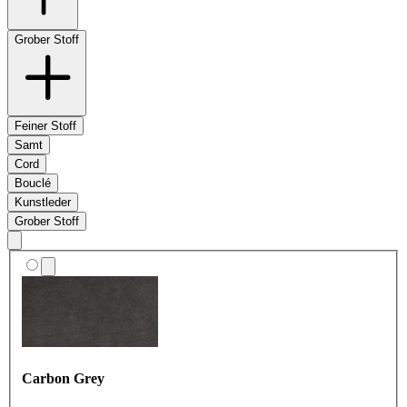
Grober Stoff
Shadow
Feiner Stoff
Samt
Dusty Blues
Olive Dream
Cord
Cashmere Dust
Bouclé
Kunstleder
Grober Stoff
Wool Cream
Granite
Anthrazit
Ash
Carbon Grey