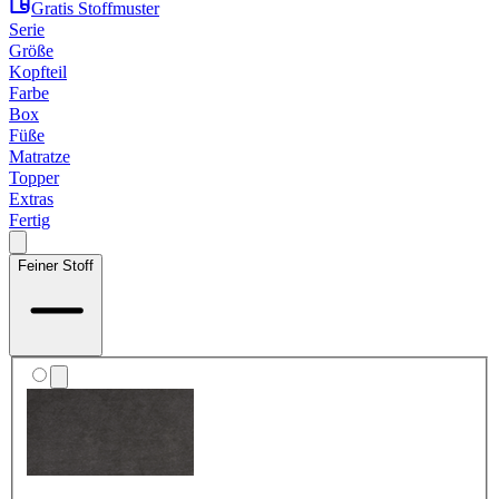
Gratis Stoffmuster
Serie
Größe
Kopfteil
Farbe
Box
Füße
Matratze
Topper
Extras
Fertig
Feiner Stoff