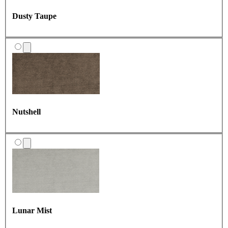
Dusty Taupe
Nutshell
Lunar Mist