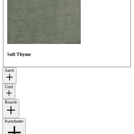
Soft Thyme
Samt
Cord
Bouclé
Kunstleder
Fog Grey