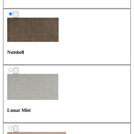
Cookie
Cloud Creme
Steel
Celestial Ink
Nutshell
Night Blue
Aqua
Lunar Mist
Forest Green