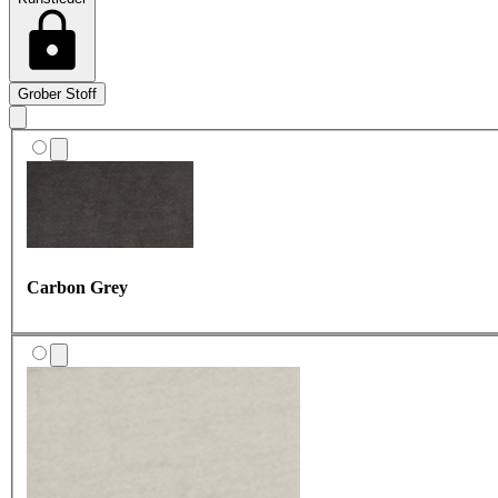
Wool Cream
Grober Stoff
Nicht kombinierbar
mehr Infos
Anthrazit
Nicht kombinierbar
mehr Infos
Granite
Ash
Clay
Rock Grey
Carbon Grey
Raven Silk
Nicht kombinierbar
mehr Infos
All Black
Charcoal frost
Nicht kombinierbar
mehr Infos