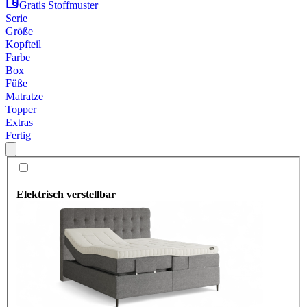
Gratis Stoffmuster
Serie
Größe
Kopfteil
Farbe
Box
Füße
Matratze
Topper
Extras
Fertig
Elektrisch verstellbar