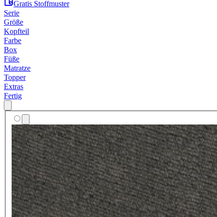
Gratis Stoffmuster
Serie
Größe
Kopfteil
Farbe
Box
Füße
Matratze
Topper
Extras
Fertig