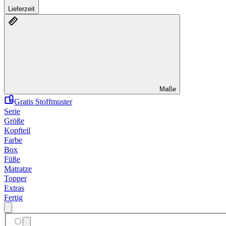
Lieferzeit
Maße
Gratis Stoffmuster
Serie
Größe
Kopfteil
Farbe
Box
Füße
Matratze
Topper
Extras
Fertig