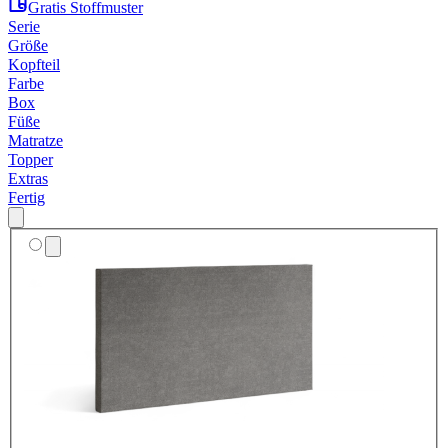
Gratis Stoffmuster
Serie
Größe
Kopfteil
Farbe
Box
Füße
Matratze
Topper
Extras
Fertig