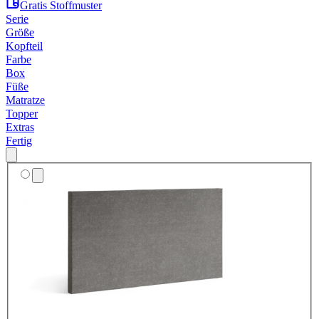
Gratis Stoffmuster
Serie
Größe
Kopfteil
Farbe
Box
Füße
Matratze
Topper
Extras
Fertig