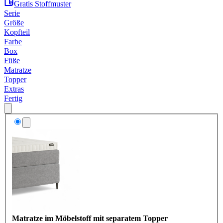
Gratis Stoffmuster
Serie
Größe
Kopfteil
Farbe
Box
Füße
Matratze
Topper
Extras
Fertig
Matratze im Möbelstoff mit separatem Topper