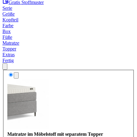
Gratis Stoffmuster
Serie
Größe
Kopfteil
Farbe
Box
Füße
Matratze
Topper
Extras
Fertig
Matratze im Möbelstoff mit separatem Topper