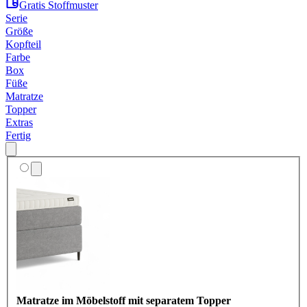
Gratis Stoffmuster
Serie
Größe
Kopfteil
Farbe
Box
Füße
Matratze
Topper
Extras
Fertig
Matratze im Möbelstoff mit separatem Topper