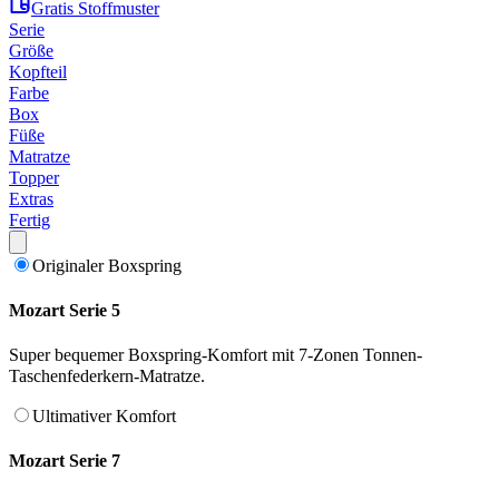
Gratis Stoffmuster
Serie
Größe
Kopfteil
Farbe
Box
Füße
Matratze
Topper
Extras
Fertig
Originaler Boxspring
Mozart Serie 5
Super bequemer Boxspring-Komfort mit 7-Zonen Tonnen-
Taschenfederkern-Matratze.
Ultimativer Komfort
Mozart Serie 7