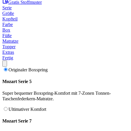
Gratis Stoffmuster
Serie
Größe
Kopfteil
Farbe
Box
Füße
Matratze
Topper
Extras
Fertig
Originaler Boxspring
Mozart Serie 5
Super bequemer Boxspring-Komfort mit 7-Zonen Tonnen-
Taschenfederkern-Matratze.
Ultimativer Komfort
Mozart Serie 7