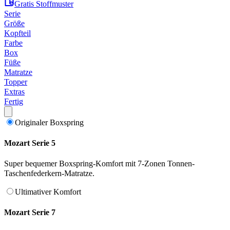
Gratis Stoffmuster
Serie
Größe
Kopfteil
Farbe
Box
Füße
Matratze
Topper
Extras
Fertig
Originaler Boxspring
Mozart Serie 5
Super bequemer Boxspring-Komfort mit 7-Zonen Tonnen-
Taschenfederkern-Matratze.
Ultimativer Komfort
Mozart Serie 7