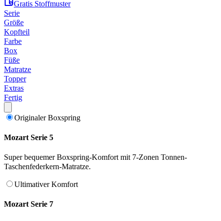
Gratis Stoffmuster
Serie
Größe
Kopfteil
Farbe
Box
Füße
Matratze
Topper
Extras
Fertig
Originaler Boxspring
Mozart Serie 5
Super bequemer Boxspring-Komfort mit 7-Zonen Tonnen-
Taschenfederkern-Matratze.
Ultimativer Komfort
Mozart Serie 7