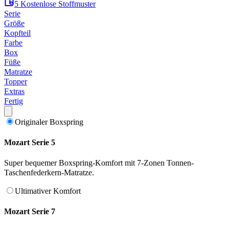
5 Kostenlose Stoffmuster
Serie
Größe
Kopfteil
Farbe
Box
Füße
Matratze
Topper
Extras
Fertig
Originaler Boxspring
Mozart Serie 5
Super bequemer Boxspring-Komfort mit 7-Zonen Tonnen-
Taschenfederkern-Matratze.
Ultimativer Komfort
Mozart Serie 7