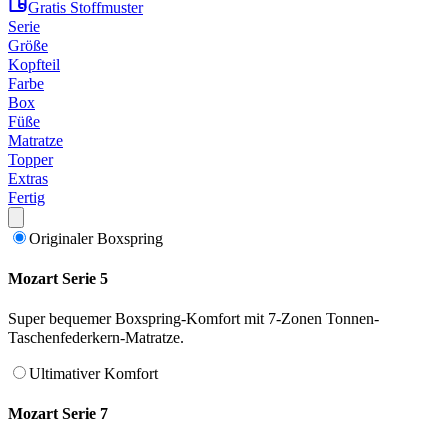
Gratis Stoffmuster
Serie
Größe
Kopfteil
Farbe
Box
Füße
Matratze
Topper
Extras
Fertig
Originaler Boxspring
Mozart Serie 5
Super bequemer Boxspring-Komfort mit 7-Zonen Tonnen-
Taschenfederkern-Matratze.
Ultimativer Komfort
Mozart Serie 7