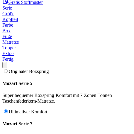
Gratis Stoffmuster
Serie
Größe
Kopfteil
Farbe
Box
Füße
Matratze
Topper
Extras
Fertig
Originaler Boxspring
Mozart Serie 5
Super bequemer Boxspring-Komfort mit 7-Zonen Tonnen-
Taschenfederkern-Matratze.
Ultimativer Komfort
Mozart Serie 7