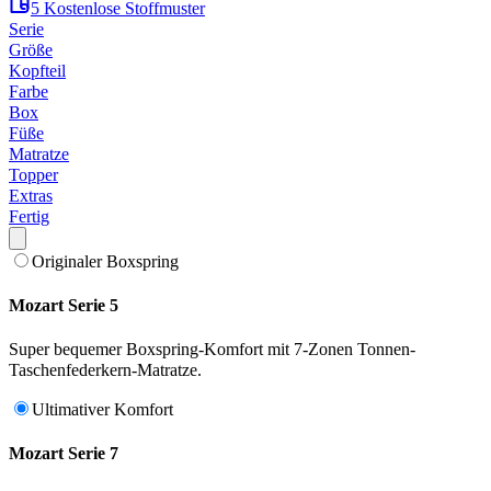
5 Kostenlose Stoffmuster
Serie
Größe
Kopfteil
Farbe
Box
Füße
Matratze
Topper
Extras
Fertig
Originaler Boxspring
Mozart Serie 5
Super bequemer Boxspring-Komfort mit 7-Zonen Tonnen-
Taschenfederkern-Matratze.
Ultimativer Komfort
Mozart Serie 7