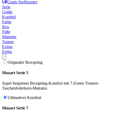
Gratis Stoffmuster
Serie
Größe
Kopfteil
Farbe
Box
Füße
Matratze
Topper
Extras
Fertig
Originaler Boxspring
Mozart Serie 5
Super bequemer Boxspring-Komfort mit 7-Zonen Tonnen-
Taschenfederkern-Matratze.
Ultimativer Komfort
Mozart Serie 7