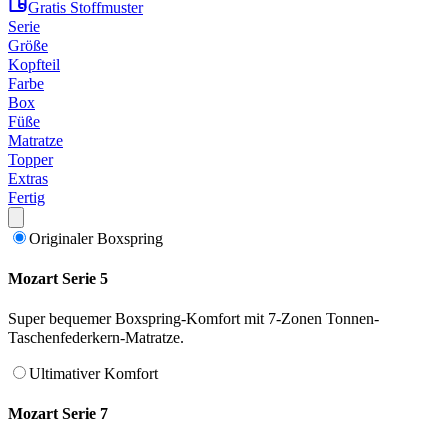
Gratis Stoffmuster
Serie
Größe
Kopfteil
Farbe
Box
Füße
Matratze
Topper
Extras
Fertig
Originaler Boxspring
Mozart Serie 5
Super bequemer Boxspring-Komfort mit 7-Zonen Tonnen-
Taschenfederkern-Matratze.
Ultimativer Komfort
Mozart Serie 7