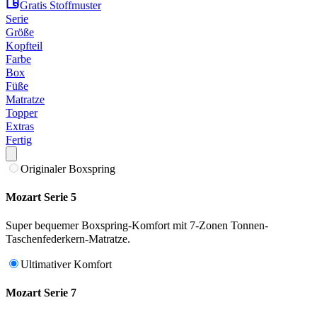
Gratis Stoffmuster
Serie
Größe
Kopfteil
Farbe
Box
Füße
Matratze
Topper
Extras
Fertig
Originaler Boxspring
Mozart Serie 5
Super bequemer Boxspring-Komfort mit 7-Zonen Tonnen-
Taschenfederkern-Matratze.
Ultimativer Komfort
Mozart Serie 7