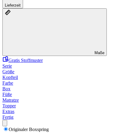
Lieferzeit
Maße
Gratis Stoffmuster
Serie
Größe
Kopfteil
Farbe
Box
Füße
Matratze
Topper
Extras
Fertig
Originaler Boxspring