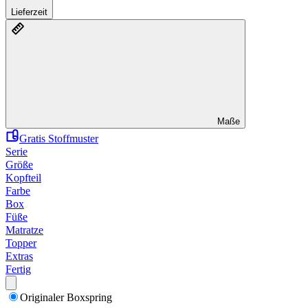
Lieferzeit
Maße
Gratis Stoffmuster
Serie
Größe
Kopfteil
Farbe
Box
Füße
Matratze
Topper
Extras
Fertig
Originaler Boxspring