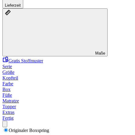
Lieferzeit
Maße
Gratis Stoffmuster
Serie
Größe
Kopfteil
Farbe
Box
Füße
Matratze
Topper
Extras
Fertig
Originaler Boxspring