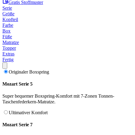
Gratis Stoffmuster
Serie
Größe
Kopfteil
Farbe
Box
Füße
Matratze
Topper
Extras
Fertig
Originaler Boxspring
Mozart Serie 5
Super bequemer Boxspring-Komfort mit 7-Zonen Tonnen-
Taschenfederkern-Matratze.
Ultimativer Komfort
Mozart Serie 7