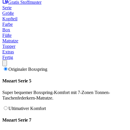
Gratis Stoffmuster
Serie
Größe
Kopfteil
Farbe
Box
Füße
Matratze
Topper
Extras
Fertig
Originaler Boxspring
Mozart Serie 5
Super bequemer Boxspring-Komfort mit 7-Zonen Tonnen-
Taschenfederkern-Matratze.
Ultimativer Komfort
Mozart Serie 7