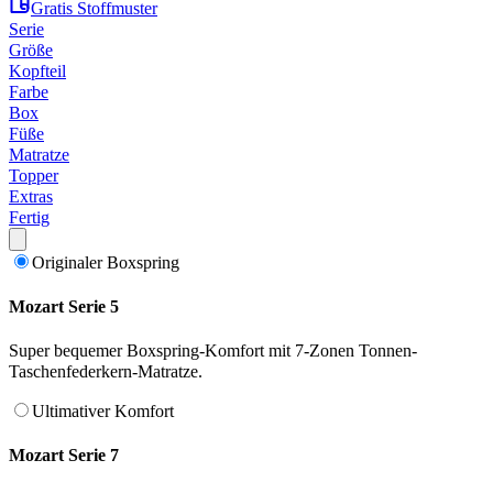
Gratis Stoffmuster
Serie
Größe
Kopfteil
Farbe
Box
Füße
Matratze
Topper
Extras
Fertig
Originaler Boxspring
Mozart Serie 5
Super bequemer Boxspring-Komfort mit 7-Zonen Tonnen-
Taschenfederkern-Matratze.
Ultimativer Komfort
Mozart Serie 7