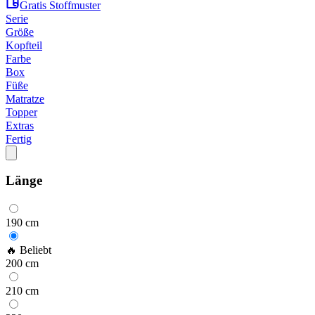
Gratis Stoffmuster
Serie
Größe
Kopfteil
Farbe
Box
Füße
Matratze
Topper
Extras
Fertig
Länge
190
cm
🔥 Beliebt
200
cm
210
cm