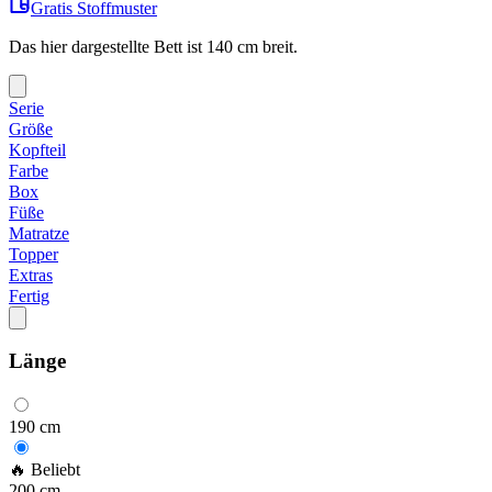
Gratis Stoffmuster
Das hier dargestellte Bett ist
140
cm breit.
Serie
Größe
Kopfteil
Farbe
Box
Füße
Matratze
Topper
Extras
Fertig
Länge
190
cm
🔥 Beliebt
200
cm