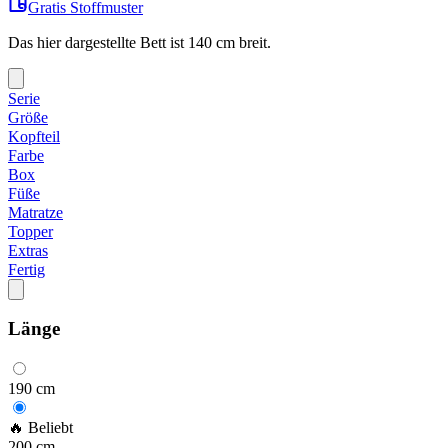
Gratis Stoffmuster
Das hier dargestellte Bett ist
140
cm breit.
Serie
Größe
Kopfteil
Farbe
Box
Füße
Matratze
Topper
Extras
Fertig
Länge
190
cm
🔥 Beliebt
200
cm