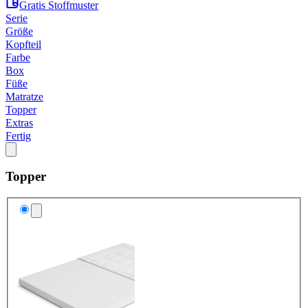
Gratis Stoffmuster
Serie
Größe
Kopfteil
Farbe
Box
Füße
Matratze
Topper
Extras
Fertig
Topper