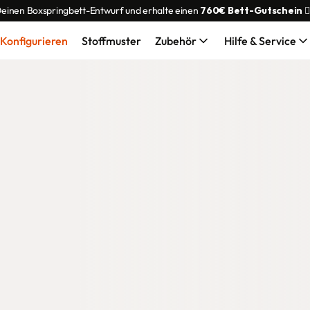
Deinen Boxspringbett-Entwurf und erhalte einen 
760€ Bett-Gutschein
 👌
Konfigurieren
Stoffmuster
Zubehör
Hilfe & Service