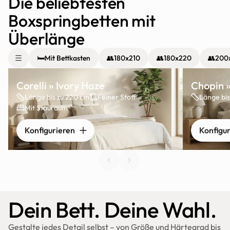
Die beliebtesten 
Boxspringbetten mit 
Überlänge
🛏️
Mit Bettkasten
👥
180x210
👥
180x220
👥
200
Corelli » Ivory Haze
Chopin 
Länge bis zu 220 cm
Feiner Stoff
Länge bis
Mit Stauraum
Konfigurieren
Konfigu
Dein Bett. Deine Wahl.
Gestalte jedes Detail selbst – von Größe und Härtegrad bis 