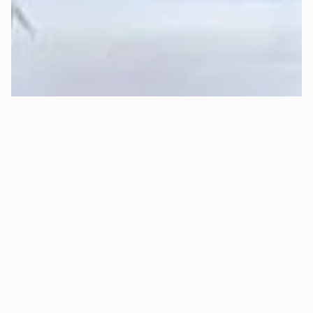
Sleep-Formel von Mozart.
Kann ich risikofrei Probeschlafen 
(kostenloser Rückversand)?
Ja, absolut! 😊 Bei Mozart kannst Du 
30 Tage sorgenfrei 
Probeschlafen
.
Das bedeutet konkret:
✅ 
Kostenlose Rückgabe:
 Bist Du innerhalb von 30 Tagen 
aus Gründen des Schlafkomforts nicht zufrieden, holen wir 
Dein Bett kostenlos ab und erstatten Dir den vollen 
Kaufpreis.
✅ 
Oder Komponenten-Tausch:
 Alternativ ist auch ein 
nachträglicher, 
kostenloser Matratzenkern- oder 
Topperkerntausch
 möglich (z.B. wenn Dir die Matratze zu 
hart oder zu weich ist).