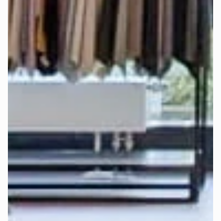
Alle Mozart-Matratzen sorgen dank bewährtem 
7-Zonen-
System
 für eine ergonomisch gesunde Liegeposition. Mit 
unterschiedlichen Härtegraden (H2 - weich, H3 - mittel und 
H4 - hart) lässt sich der Schlafkomfort individuell anpassen.
Bei der Auswahl des richtigen Härtegrads spielen mehrere 
Faktoren eine wichtige Rolle: Körpergröße, Körpergewicht, 
bevorzugte Schlafposition und persönliche Vorlieben.
Deshalb haben wir die 
Deep-Sleep-Formel
 entwickelt – 
eine Empfehlungsformel, die all diese Faktoren 
berücksichtigt und die beste Empfehlung für Härtegrad und 
Topper gibt.
Finde jetzt in wenigen Klicks heraus, 
welcher Härtegrad 
und Topper für Dich am besten ist
:
Perfekten Härtegrad jetzt berechnen >
Erfahre 
hier
 mehr über die Funktionsweise der Deep-