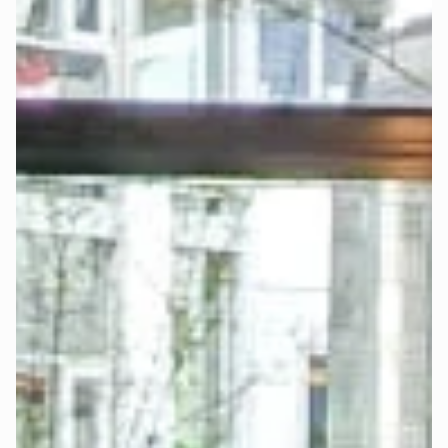
Dir die Suche nach einem passenden Spannbettlaken.
Jetzt Boxspringbett konfigurieren und passendes 
Spannbettlaken mitbestellen >
-
Möchtest Du diese einfache Option nicht nutzen, kannst Du 
selbstverständlich auch andere Spannbettlaken verwenden. 
Das Bettlaken sollte mit der gewählten 
Matratzengröße
übereinstimmen. Entscheidend sind Breite, Länge und Dicke 
der Matratze bzw. des Toppers.
Wählst Du das Upgrade „
elektrisch verstellbar
", musst Du 
bei der Auswahl des Bettlakens genauer hinsehen:
Bei Auswahl des Betts mit Matratze im Möbelstoff und 
separatem Topper wird der Topper für die separate 
Verstellbarkeit beider Seiten mittig geteilt. In diesem Fall 
solltest Du ein sogenanntes „
Split Spannbettlaken
" 
nutzen, damit beide Topper-Seiten frei beweglich bleiben.