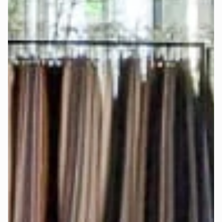
Bei Auswahl der königlichen Matratze mit integriertem 
Topper und elektrischer Verstellbarkeit verwende für jede 
Matratzenseite ein 
einzelnes Spannbettlaken
, damit die 
Matratzenseiten frei beweglich bleiben und separat 
eingestellt werden können.
Die genauen Matratzenmaße findest Du auch im 
Konfigurator-Schritt „Matratze".
Werden Stoffmuster angeboten?
Ja, damit Du die Farben und Stoffe 
live sehen und fühlen
kannst.
Bestelle Dir bis zu 5 
Stoffmuster
 kostenlos
 nach Hause.
Welcher Härtegrad ist der richtige für 
mich?