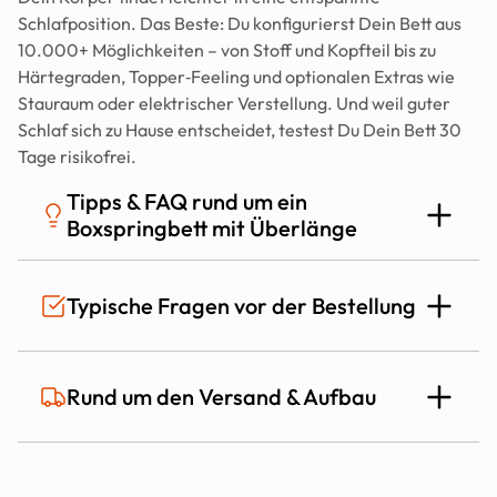
Schlafposition. Das Beste: Du konfigurierst Dein Bett aus 
10.000+ Möglichkeiten – von Stoff und Kopfteil bis zu 
Härtegraden, Topper‑Feeling und optionalen Extras wie 
Stauraum oder elektrischer Verstellung. Und weil guter 
Schlaf sich zu Hause entscheidet, testest Du Dein Bett 30 
Tage risikofrei.
Tipps & FAQ rund um ein 
Boxspringbett mit Überlänge
Ist ein Boxspringbett in Überlänge genauso 
Typische Fragen vor der Bestellung
stabil und hochwertig?
Ja. Auch in Überlänge bleibt der Aufbau hochwertig: stabile 
Ist das Mozart Bett auch für Allergiker 
Rund um den Versand & Aufbau
Rahmenkonstruktion, originaler Boxspring‑Aufbau und die 
geeignet?
gleiche Material‑ und Verarbeitungsqualität wie bei 
Standardlängen. Du bekommst also keine „Sonderlösung“, 
sondern Dein Mozart Bett in exakt der Größe, die für Dich 
Wie lange dauert die Lieferung?