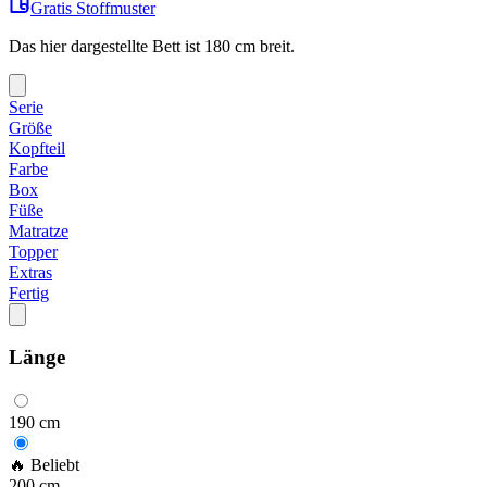
Gratis Stoffmuster
Das hier dargestellte Bett ist
180
cm breit.
Serie
Größe
Kopfteil
Farbe
Box
Füße
Matratze
Topper
Extras
Fertig
Länge
190
cm
🔥 Beliebt
200
cm