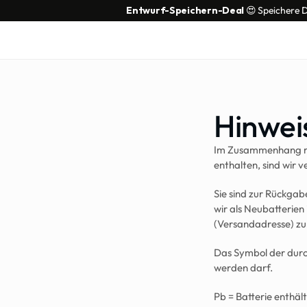
Entwurf-Speichern-Deal
 😍 Speichere 
Hinwei
Im Zusammenhang mit
enthalten, sind wir v
Sie sind zur Rückgabe
wir als Neubatterien
(Versandadresse) zu
Das Symbol der durch
werden darf.
Pb = Batterie enthäl