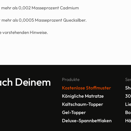
lt mehr als 0,002 Masseprozent Cadmium
lt mehr als 0,0005 Masseprozent Quecksilber.
ie vorstehenden Hinweise.
ach Deinem 
Produkte
Se
Kostenlose Stoffmuster
Sh
Königliche Matratze
30
Kaltschaum-Topper
Li
Gel-Topper
Bo
Deluxe-Spannbettlaken
Hä