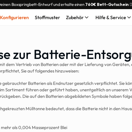
Deinen Boxspringbett-Entwurf und erhalte einen 
760€ Bett-Gutschein
 👌
Konfigurieren
Stoffmuster
Zubehör
Hilfe & Service
se zur Batterie-Entsor
 dem Vertrieb von Batterien oder mit der Lieferung von Geräten, di
erpflichtet, Sie auf folgendes hinzuweisen:
 gebrauchter Batterien als Endnutzer gesetzlich verpflichtet. Sie kön
 im Sortiment führen oder geführt haben, unentgeltlich an unserem 
rückgeben. Die auf den Batterien abgebildeten Symbole haben fol
gekreuzten Mülltonne bedeutet, dass die Batterie nicht in den Haus
t mehr als 0,004 Masseprozent Blei