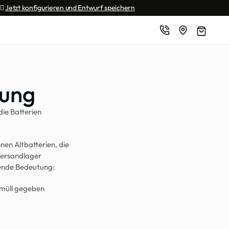
🏼 
Jetzt konfigurieren und Entwurf speichern
gung
e Batterien 
nen Altbatterien, die 
Versandlager 
gende Bedeutung:
müll gegeben 