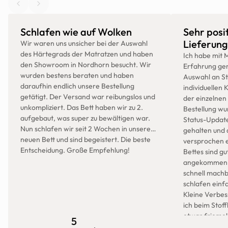
Schlafen wie auf Wolken
Sehr posit
Lieferung
Wir waren uns unsicher bei der Auswahl
des Härtegrads der Matratzen und haben
Ich habe mit M
den Showroom in Nordhorn besucht. Wir
Erfahrung gem
wurden bestens beraten und haben
Auswahl an St
daraufhin endlich unsere Bestellung
individuellen
getätigt. Der Versand war reibungslos und
der einzelnen 
unkompliziert. Das Bett haben wir zu 2.
Bestellung w
aufgebaut, was super zu bewältigen war.
Status-Updat
Nun schlafen wir seit 2 Wochen in unserem
gehalten und 
neuen Bett und sind begeistert. Die beste
versprochen e
Entscheidung. Große Empfehlung!
Bettes sind g
angekommen. D
schnell machb
schlafen einfa
Kleine Verbes
ich beim Stof
etwas friemel
5
Klettstreifen 