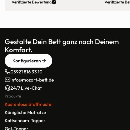
Verifizierte Bewertung
Verifizierte B
vorgebohrte L
Fußteil des B
Gestalte Dein Bett ganz nach Deinem 
Komfort.
Konfigurieren
05921 816 33 10
info@mozart-bett.de
24/7 Live-Chat
Produkte
Kostenlose Stoffmuster
Königliche Matratze
Kaltschaum-Topper
Gel-Topper