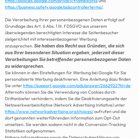
https://policies.google.com/privacy/frameworks
 und 
https://business.safety.google/adscontrollerterms/
.
Die Verarbeitung Ihrer personenbezogenen Daten erfolgt auf 
Grundlage des Art. 6 Abs. 1 lit. f DSGVO aus unserem 
überwiegenden berechtigten Interesse die Seitenbesucher 
zielgerichtet mit interessenbezogener Werbung 
anzusprechen. 
Sie haben das Recht aus Gründen, die sich 
aus Ihrer besonderen Situation ergeben, jederzeit dieser 
Verarbeitungen Sie betreffender personenbezogener Daten 
zu widersprechen.
Sie können in den Einstellungen für Werbung bei Google für Sie 
personalisierte Werbung deaktivieren. Eine Anleitung dazu finden 
Sie unter 
https://support.google.com/ads/answer/2662922?hl=de
Alternativ können Sie die Verwendung von Cookies durch 
Drittanbieter verhindern, indem Sie die Deaktivierungsseite der 
Netzwerkwerbeinitiative (Network Advertising Initiative) unter 
https://www.networkadvertising.org/choices/
 aufrufen und die 
dort genannten weiterführenden Information zum Opt-Out 
umsetzen. Sie werden sodann nicht in die Conversion-Tracking 
Statistiken aufgenommen.
Nähere Informationen sowie die Datenschutzerklärung von 