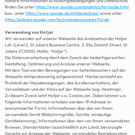
Nähere Informationen zu Nutzungsbedingungen und Datenschutz 
finden Sie unter 
https://www.google.com/analytics/terms/de.html
bzw. unter 
https://www.google.de/intl/de/policies/
 sowie unter 
https://policies.google.com/technologies/cookies?hl=de
.
Verwendung von Hotjar 
Wir verwenden auf unserer Webseite das Analysetool der Hotjar 
Ldt. (Level 2, St Julian’s Business Centre, 3, Elia Zammit Street, St 
Julians STJ1000, Malta; “Hotjar”).
Die Datenverarbeitung dient dem Zweck der bedarfsgerechten 
Gestaltung, Optimierung und Analyse unserer Webseite. 
Mit dem Tool werden Bewegungen von Seitenbesuchern auf der 
Webseite stichprobenartig aufgezeichnet. Hierbei entsteht ein 
Protokoll der Mausbewegungen, des Scrollenverhaltens, der 
Verweildauer und der Klicks auf der Webseite (sog. Heatmap). 
Zu diesem Zweck setzt Hotjar u.a. Cookies ein. Dabei können u.a. 
folgende Informationen erhoben werden: IP-Adresse (in 
anonymisierter Form), Informationen über das von Ihnen 
verwendete Gerät (Bildschirmgröße, Geräte, eindeutige 
Gerätekennung), Informationen über den von Ihnen verwendeten 
Browser, Standortdaten (ausschließlich zum Land), bevorzugte 
Sprache zur Anzeige der Webseite, verwendetes Betriebssystem. 