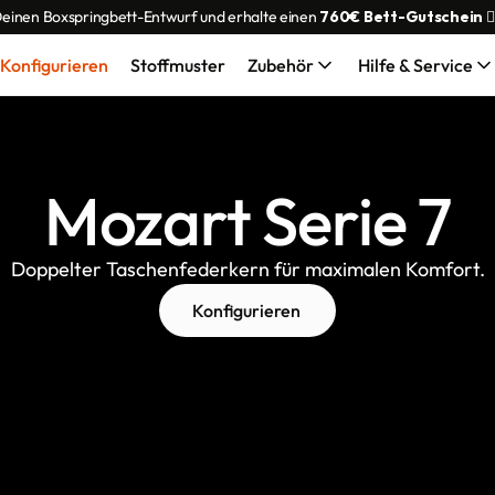
Deinen Boxspringbett-Entwurf und erhalte einen 
760€ Bett-Gutschein
 👌
Konfigurieren
Stoffmuster
Zubehör
Hilfe & Service
Mozart Serie 7
Doppelter Taschenfederkern für maximalen Komfort.
Konfigurieren