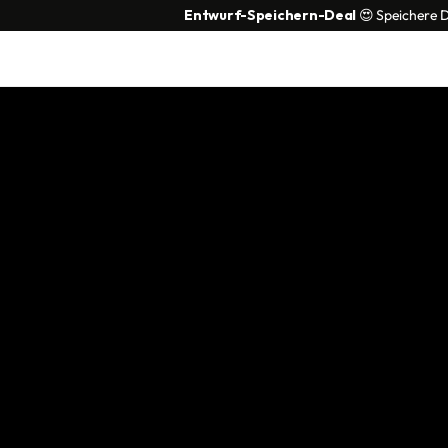
Entwurf-Speichern-Deal
 😍 Speichere 