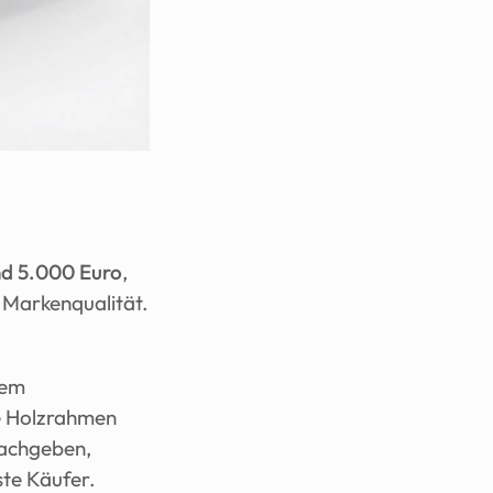
nd 5.000 Euro
, 
Markenqualität. 
em 
e Holzrahmen 
achgeben, 
ste Käufer.