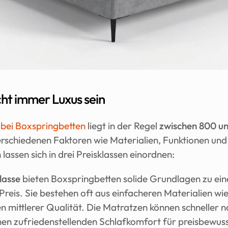
cht immer Luxus sein
 bei Boxspringbetten
 liegt in der Regel 
zwischen 800 u
rschiedenen Faktoren wie Materialien, Funktionen und 
lassen sich in drei Preisklassen einordnen:
lasse
 bieten Boxspringbetten solide Grundlagen zu ein
Preis. Sie bestehen oft aus einfacheren Materialien wi
 mittlerer Qualität. Die Matratzen können schneller n
nen zufriedenstellenden Schlafkomfort für preisbewus