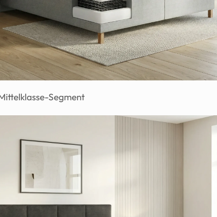
 Mittelklasse-Segment