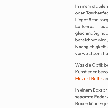
In ihrem stabile
oder Taschenfed
Liegefläche sorg
Lattenrost – au
gleichmäßig nac
bezeichnet wird,
Nachgiebigkeit
 
verweist somit a
Was die Optik bet
Kunstleder bezog
Mozart Bettes
 e
In einem Boxspr
separate Feder
Boxen können jed