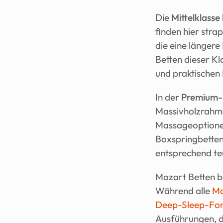
Die 
Mittelklasse
finden hier str
die eine längere
Betten dieser Kl
und praktischen
In der 
Premium-
Massivholzrahmen
Massageoptionen
Boxspringbetten
entsprechend te
Mozart Betten be
Während alle 
Mo
Deep-Sleep-Fo
Ausführungen, di