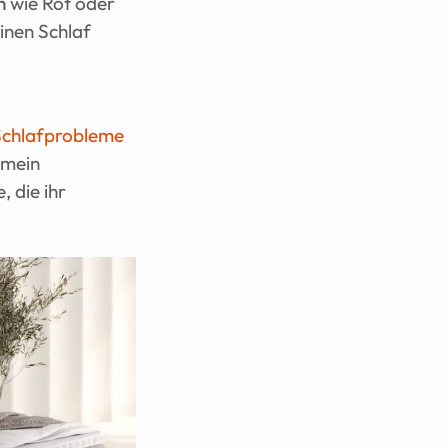
n
 wie Rot oder 
nen Schlaf 
Schlafprobleme
mein 
die ihr 