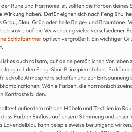
 der Ruhe und Harmonie ist, sollten die Farben deines 
e Wirkung
 haben. Dafür eignen sich nach Feng Shui 
he
es Grau, Blau, Grün oder helle Beige- und Brauntöne. Ver
rben sowie auf die Verwendung vieler verschiedener Fa
ine Schlafzimmer 
r
.
 ist es auch ratsam, auf deine persönlichen Vorlieben z
inklang mit den Feng-Shui-Prinzipien stehen. So könne
 friedvolle Atmosphäre schaffen und zur Entspannung b
rbkombinationen: Wähle Farben, die harmonisch zuein
en Kontraste
 bilden.
 solltest außerdem mit den Möbeln und Textilien im Ra
, dass Farben Einfluss auf unsere Stimmung und unser 
s Lavendelblau kann beispielsweise beruhigend wirken,