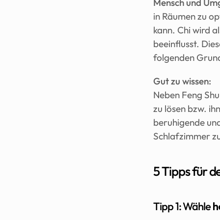
Mensch und Um
in Räumen zu opt
kann. Chi wird a
beeinflusst. Die
folgenden Grun
Gut zu wissen:
Neben Feng Shui 
zu lösen bzw. ih
beruhigende und 
Schlafzimmer z
5 Tipps für 
Tipp 1: Wähle 
h