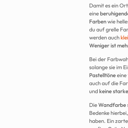
Damit es ein Ort
eine 
beruhigend
Farben
 wie hell
du auf grelle Fa
werden auch 
kle
Weniger ist meh
Bei der Farbwahl
solange sie im E
Pastelltöne
 eine
auch auf die Fa
und 
keine stark
Die 
Wandfarbe
Bedenke hierbei
haben. Ein zarte