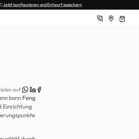
🏼 
Jetzt konfigurieren und Entwurf speichern
Teilen auf 
ann kann 
Feng 
 Einrichtung 
ierungspunkte 
qualität durch 