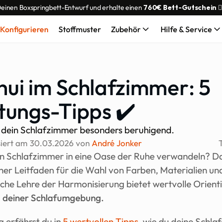
Deinen Boxspringbett-Entwurf und erhalte einen 
760€ Bett-Gutschein
 👌
Konfigurieren
Stoffmuster
Zubehör
Hilfe & Service
ui im Schlafzimmer: 5 
htungs-Tipps ✔️
u dein Schlafzimmer besonders beruhigend.
siert am 
30.03.2026
 von 
André Jonker
n Schlafzimmer in eine Oase der Ruhe verwandeln? D
icher Leitfaden für die Wahl von Farben, Materialien und
ische Lehre der Harmonisierung bietet wertvolle Orient
 deiner Schlafumgebung.
 erfährst du in 
5 wertvollen Tipps
, wie du deine Schlaf