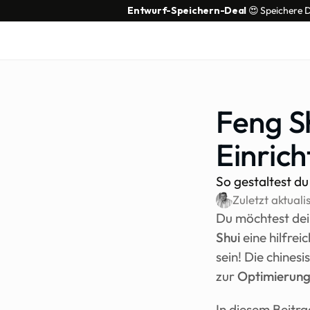
Entwurf-Speichern-Deal
 😍 Speichere 
Feng Sh
Einric
So gestaltest d
Zuletzt aktuali
Du möchtest dei
Shui
 eine hilfre
sein! Die chines
zur 
Optimierung
In diesem Beitrag