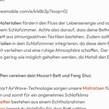
streamable.com/e/k48b3p?loop=0]
aterialien
 fördern den Fluss der Lebensenergie und so
nem Schlafzimmer. Achte also darauf, dass deine Bett
ialien
 in dein Schlafzimmer integrieren, da diese dem 
 verleihen und eine ruhige Atmosphäre schaffen. Der M
so gering wie möglich gehalten werden, da Metall den E
ften vereinen dein Mozart Bett und Feng Shui:
art AirWave-Technologie sorgen unsere 
Matratzen
 f
on und somit für ein angenehmes Schlafklima
etten
 bestehen aus einem Echtholzrahmen
tor
 kannst du Holzfüße für dein Bett wählen