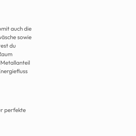
mit auch die 
wäsche sowie 
dein Boxspringbett aus atmungsaktiven Textilien bestehen. Zudem solltest du 
Raum 
etallanteil 
nergiefluss 
ür perfekte 