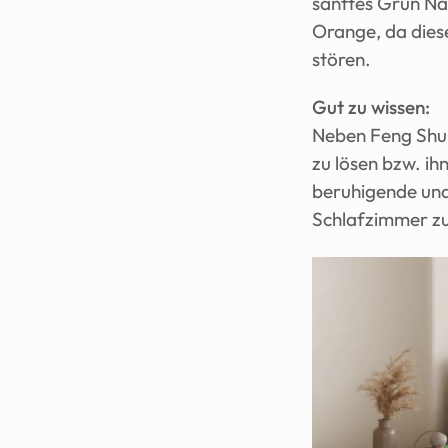
sanftes Grün Na
Orange, da diese
stören.
Gut zu wissen:
Neben Feng Shui 
zu lösen bzw. ih
beruhigende und 
Schlafzimmer z