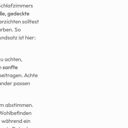
Schlafzimmers 
lle, gedeckte 
zichten solltest 
rben. So 
optisch vergrößert. Ein wichtiger Grundsatz ist hier: 
u achten, 
n 
sanfte 
eitragen. Achte 
ander passen 
um abstimmen. 
Wohlbefinden 
 während ein 