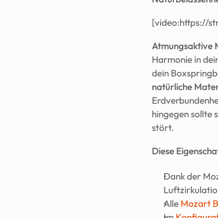
[video:https://
Atmungsaktive M
Harmonie in dei
natürliche Mater
Erdverbundenheit
hingegen sollte 
stört.
Diese Eigenscha
Dank der Moz
Luftzirkulati
Alle 
Mozart B
Im 
Konfigura