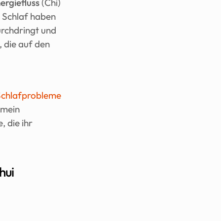
ergiefluss
 (Chi) 
 Schlaf haben 
urchdringt und 
 die auf den 
Schlafprobleme
mein 
die ihr 
hui