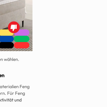
en wählen.
en
terialien Feng 
rn. Für Feng 
ivität und 