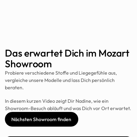
180x200
Cord
Elektrisch
240x200
Konfigurieren
Konfigu
Das erwartet Dich im Mozart 
Showroom
Probiere verschiedene Stoffe und Liegegefühle aus, 
vergleiche unsere Modelle und lass Dich persönlich 
beraten. 
In diesem kurzen Video zeigt Dir Nadine, wie ein 
Showroom-Besuch abläuft und was Dich vor Ort erwartet.
Nächsten Showroom finden