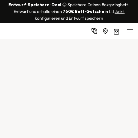
Entwurf-Speichern-Deal
 😍 Speichere Deinen Boxspringbett-
Entwurf und erhalte einen 
760€ Bett-Gutschein
 👌🏼 
Jetzt 
konfigurieren und Entwurf speichern
Jeder Tag wie frisch bezogen.