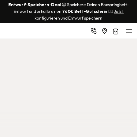
Entwurf-Speichern-Deal
 😍 Speichere Deinen Boxspringbett-
Entwurf und erhalte einen 
760€ Bett-Gutschein
 👌🏼 
Jetzt 
konfigurieren und Entwurf speichern