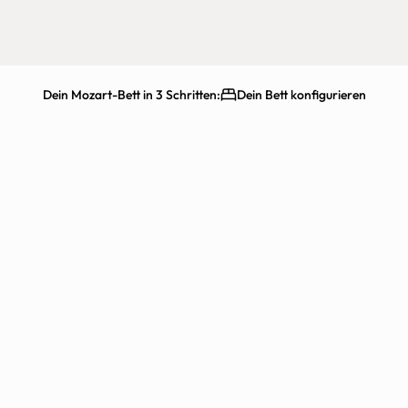
bis €
bis €
bis €
über €
Aktion endet am 31.08. | Aktionshinweise
Dein Mozart-Bett in 3 Schritten:
Dein Bett konfigurieren
Schnelle Lieferung
30 Tage testen
Vorkonfigurierte Modelle
Boxspringbetten in Hannover
Bach » Aqua
Corelli 
180x200
Cord
Elektrisch
240x200
Konfigurieren
Konfigu