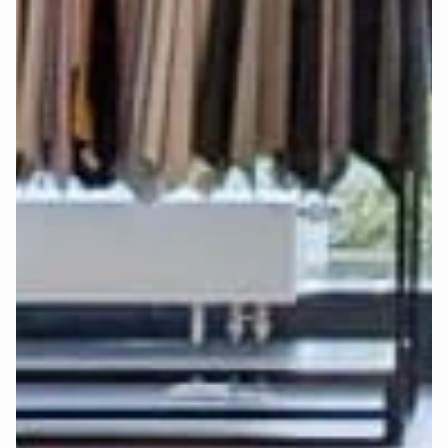
Alle Mozart-Matratzen sorgen dank bewährtem 
7-Zonen-
System
 für eine ergonomisch gesunde Liegeposition. Mit 
unterschiedlichen Härtegraden (H2 - weich, H3 - mittel und 
H4 - hart) lässt sich der Schlafkomfort individuell anpassen.
Bei der Auswahl des richtigen Härtegrads spielen mehrere 
Faktoren eine wichtige Rolle: Körpergröße, Körpergewicht, 
bevorzugte Schlafposition und persönliche Vorlieben.
Deshalb haben wir die 
Deep-Sleep-Formel
 entwickelt – 
eine Empfehlungsformel, die all diese Faktoren 
berücksichtigt und die beste Empfehlung für Härtegrad und 
Topper gibt.
Finde jetzt in wenigen Klicks heraus, 
welcher Härtegrad 
und Topper für Dich am besten ist
:
Perfekten Härtegrad jetzt berechnen >