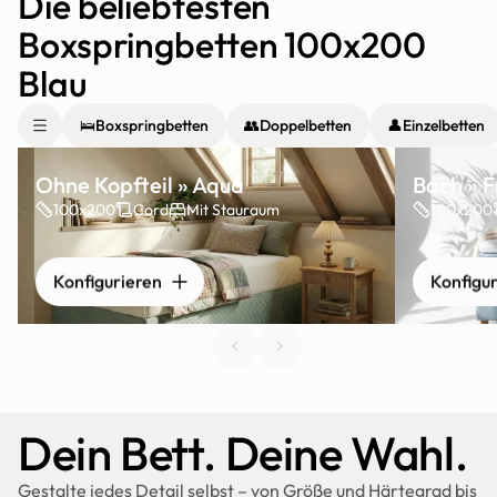
Die beliebtesten 
Boxspringbetten 100x200 
Blau
🛌
Boxspringbetten
👥
Doppelbetten
👤
Einzelbetten
Ohne Kopfteil » Aqua
Bach » F
100x200
Cord
Mit Stauraum
100x200
Konfigurieren
Konfigu
Dein Bett. Deine Wahl.
Gestalte jedes Detail selbst – von Größe und Härtegrad bis 