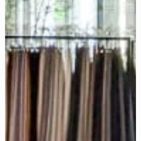
nutzen, damit beide Topper-Seiten frei beweglich bleiben.
Bei Auswahl der königlichen Matratze mit integriertem 
Topper und elektrischer Verstellbarkeit verwende für jede 
Matratzenseite ein 
einzelnes Spannbettlaken
, damit die 
Matratzenseiten frei beweglich bleiben und separat 
eingestellt werden können.
Die genauen Matratzenmaße findest Du auch im 
Konfigurator-Schritt „Matratze".
Werden Stoffmuster angeboten?
Ja, damit Du die Farben und Stoffe 
live sehen und fühlen
kannst.
Bestelle Dir bis zu 5 
Stoffmuster
 kostenlos
 nach Hause.
Welcher Härtegrad ist der richtige für 
mich?