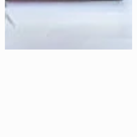
Erfahre 
hier
 mehr über die Funktionsweise der Deep-
Sleep-Formel von Mozart.
Kann ich risikofrei Probeschlafen 
(kostenloser Rückversand)?
Ja, absolut! 😊 Bei Mozart kannst Du 
30 Tage sorgenfrei 
Probeschlafen
.
Das bedeutet konkret:
✅ 
Kostenlose Rückgabe:
 Bist Du innerhalb von 30 Tagen 
aus Gründen des Schlafkomforts nicht zufrieden, holen wir 
Dein Bett kostenlos ab und erstatten Dir den vollen 
Kaufpreis.
✅ 
Oder Komponenten-Tausch:
 Alternativ ist auch ein 
nachträglicher, 
kostenloser Matratzenkern- oder 
Topperkerntausch
 möglich (z.B. wenn Dir die Matratze zu 