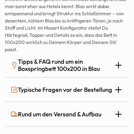
man sonst eher aus Hotels kennt. Blau wirkt dabei 
entspannend und bringt Struktur ins Schlafzimmer – von 
dezentem, kühlem Blau bis zu kräftigeren Tönen, je nach 
Stoff und Licht. Im Mozart Konfigurator stellst Du 
Härtegrad, Topper und Details so ein, dass das Bett in 
100x200 wirklich zu Deinem Körper und Deinem Stil 
passt.
Tipps & FAQ rund um ein 
Boxspringbett 100x200 in Blau
Für wen ist ein Boxspringbett 100x200 die 
Typische Fragen vor der Bestellung
richtige Größe?
100x200 ist ideal, wenn Du ein komfortables Einzelbett 
Ist das Mozart Bett auch für Allergiker 
Rund um den Versand & Aufbau
suchst, aber im Raum nicht zu viel Fläche verlieren willst – 
geeignet?
z.B. im kleinen Schlafzimmer, Jugendzimmer oder 
Gästezimmer. Du bekommst den vollen Boxspring-Komfort, 